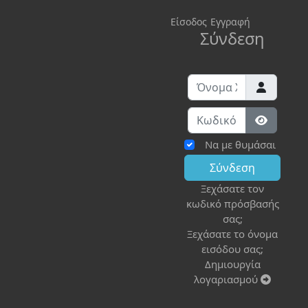
Είσοδος
Εγγραφή
Σύνδεση
Όνομα Χρήστη
Κωδικός:
Εμφάνισ
Να με θυμάσαι
Σύνδεση
Ξεχάσατε τον
κωδικό πρόσβασής
σας;
Ξεχάσατε το όνομα
εισόδου σας;
Δημιουργία
λογαριασμού