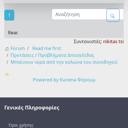
1
Συντονιστές:
nikitas tsi
Forum
Read me first
Προτάσεις / Προβλήματα Ιστοσελίδας
Μπαίνουν νερά από την κολώνα του συνοδηγού
Powered by
Kunena Φόρουμ
Γενικές Πληροφορίες
Όροι χρήσης