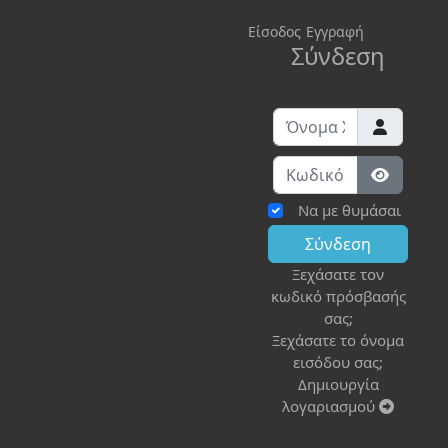
Είσοδος
Εγγραφή
Σύνδεση
Όνομα Χρήστη
Κωδικός:
Εμφάνισ
Να με θυμάσαι
Σύνδεση
Ξεχάσατε τον
κωδικό πρόσβασής
σας;
Ξεχάσατε το όνομα
εισόδου σας;
Δημιουργία
λογαριασμού