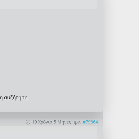
η συζήτηση.
10 Χρόνια 5 Μήνες πριν
#79864