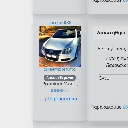
Παρακαλούμε
Σύ
touzas088
Απαντήθηκε
Αν το γυρνας 
Αυτή η εικ
Παρακαλούμ
ΣΥΝΤΆΚΤΗΣ ΘΈΜΑΤΟΣ
Έντυ
Αποσυνδεμένος
Premium Μέλος
Περισσότερα
Παρακαλούμε
Σύ