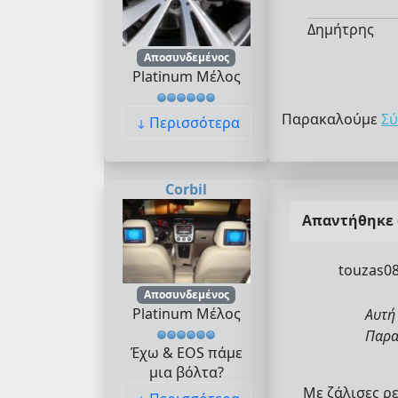
Δημήτρης
Αποσυνδεμένος
Platinum Μέλος
Παρακαλούμε
Σύ
Περισσότερα
Corbil
Απαντήθηκε
touzas08
Αποσυνδεμένος
Platinum Μέλος
Αυτή 
Παρακ
Έχω & EOS πάμε
μια βόλτα?
Με ζάλισες ρε