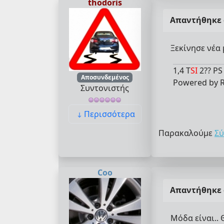
thodoris
Απαντήθηκε
Ξεκίνησε νέα 
1,4 T
SI
2?? PS
Αποσυνδεμένος
Powered by R
Συντονιστής
Περισσότερα
Παρακαλούμε
Σύ
Coo
Απαντήθηκε
Μόδα είναι.. 