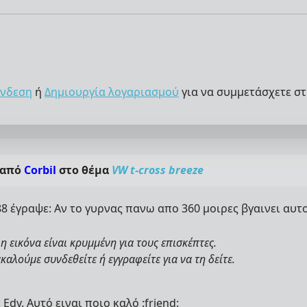
νδεση
ή
Δημιουργία λογαριασμού
για να συμμετάσχετε στ
 από
Corbil
στο θέμα
VW t-cross breeze
8 έγραψε: Αν το γυρνας πανω απο 360 μοιρες βγαινει αυτο
η εικόνα είναι κρυμμένη για τους επισκέπτες.
αλούμε συνδεθείτε ή εγγραφείτε για να τη δείτε.
 Edy. Αυτό ειναι ποιο καλό :friend: