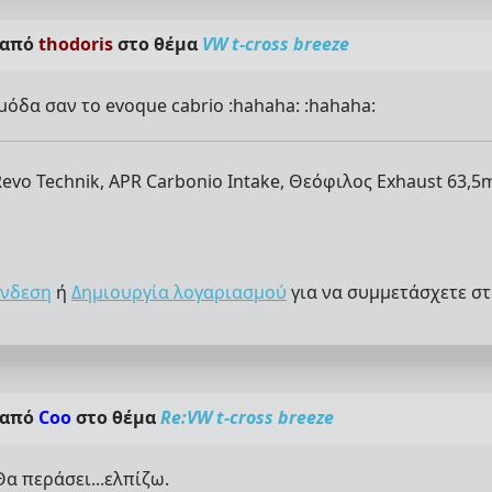
 από
thodoris
στο θέμα
VW t-cross breeze
μόδα σαν το evoque cabrio :hahaha: :hahaha:
evo Technik, APR Carbonio Intake, Θεόφιλος Exhaust 63,5
νδεση
ή
Δημιουργία λογαριασμού
για να συμμετάσχετε στ
 από
Coo
στο θέμα
Re:VW t-cross breeze
Θα περάσει...ελπίζω.