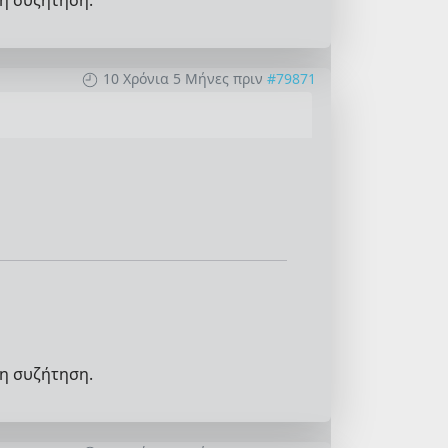
η συζήτηση.
10 Χρόνια 5 Μήνες πριν
#79871
η συζήτηση.