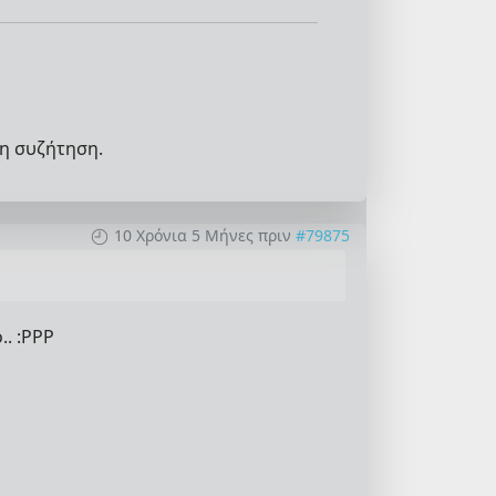
η συζήτηση.
10 Χρόνια 5 Μήνες πριν
#79875
.. :PPP