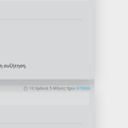
η συζήτηση.
10 Χρόνια 5 Μήνες πριν
#79866