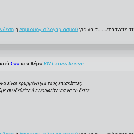
νδεση
ή
Δημιουργία λογαριασμού
για να συμμετάσχετε στ
 από
Coo
στο θέμα
VW t-cross breeze
όνα είναι κρυμμένη για τους επισκέπτες.
ε συνδεθείτε ή εγγραφείτε για να τη δείτε.