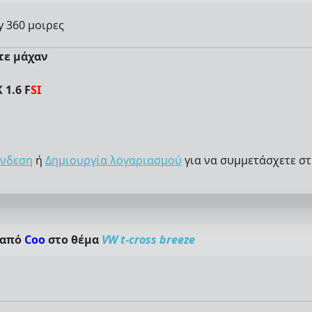
dy 360 μοιρες
τε μάχαν
 1.6 F
SI
νδεση
ή
Δημιουργία λογαριασμού
για να συμμετάσχετε στ
 από
Coo
στο θέμα
VW t-cross breeze