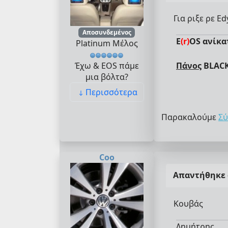
Για ριξε ρε E
Αποσυνδεμένος
E
(r)
OS ανίκα
Platinum Μέλος
Πάνος
BLACK
Έχω & EOS πάμε
μια βόλτα?
Περισσότερα
Παρακαλούμε
Σύ
Coo
Απαντήθηκε
Κουβάς
Δημήτρης