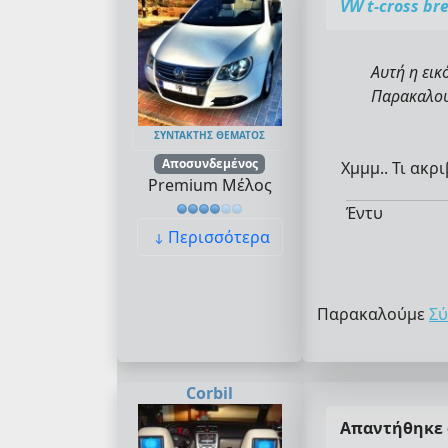
VW t-cross br
Αυτή η εικ
Παρακαλούμ
ΣΥΝΤΆΚΤΗΣ ΘΈΜΑΤΟΣ
Αποσυνδεμένος
Χμμμ.. Τι ακ
Premium Μέλος
Έντυ
Περισσότερα
Παρακαλούμε
Σύ
Corbil
Απαντήθηκε