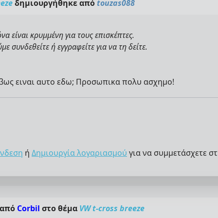
eeze
δημιουργήθηκε από
touzas088
όνα είναι κρυμμένη για τους επισκέπτες.
ε συνδεθείτε ή εγγραφείτε για να τη δείτε.
ριβως ειναι αυτο εδω; Προσωπικα πολυ ασχημο!
νδεση
ή
Δημιουργία λογαριασμού
για να συμμετάσχετε στ
 από
Corbil
στο θέμα
VW t-cross breeze