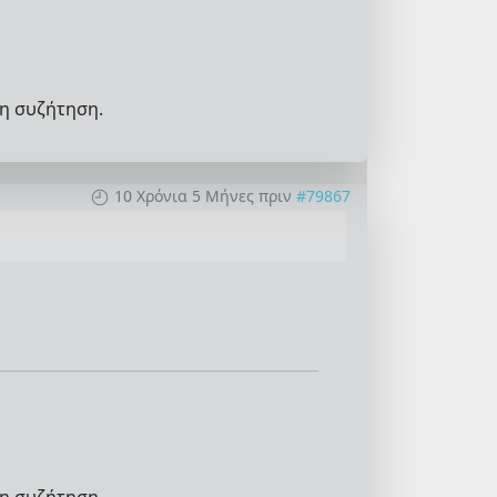
η συζήτηση.
10 Χρόνια 5 Μήνες πριν
#79867