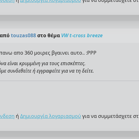
νδεση
ή
Δημιουργία λογαριασμού
για να συμμετάσχετε στ
 από
touzas088
στο θέμα
VW t-cross breeze
πανω απο 360 μοιρες βγαινει αυτο.. :PPP
όνα είναι κρυμμένη για τους επισκέπτες.
ε συνδεθείτε ή εγγραφείτε για να τη δείτε.
νδεση
ή
Δημιουργία λογαριασμού
για να συμμετάσχετε στ