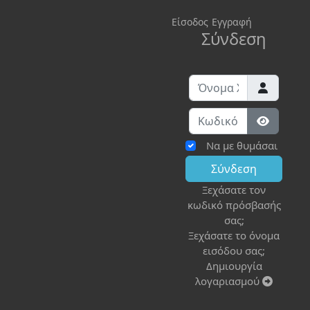
Είσοδος
Εγγραφή
Σύνδεση
Όνομα Χρήστη
Κωδικός:
Εμφάνισ
Να με θυμάσαι
Σύνδεση
Ξεχάσατε τον
κωδικό πρόσβασής
σας;
Ξεχάσατε το όνομα
εισόδου σας;
Δημιουργία
λογαριασμού