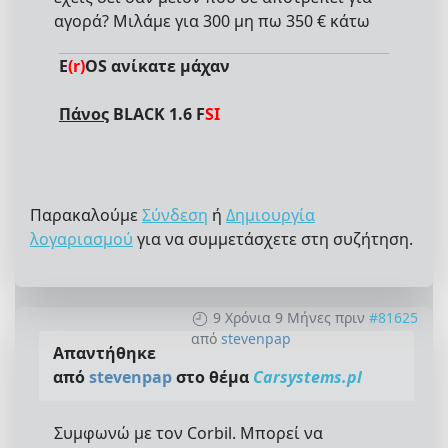
αγορά? Μιλάμε για 300 μη πω 350 € κάτω
E
(r)
OS ανίκατε μάχαν
Πάνος
BLACK 1.6 F
SI
Παρακαλούμε
Σύνδεση
ή
Δημιουργία
λογαριασμού
για να συμμετάσχετε στη συζήτηση.
9 Χρόνια 9 Μήνες πριν
#81625
από
stevenpap
Απαντήθηκε
από
stevenpap
στο θέμα
Carsystems.pl
Συμφωνώ με τον Corbil. Μπορεί να