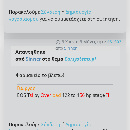
Παρακαλούμε
Σύνδεση
ή
Δημιουργία
λογαριασμού
για να συμμετάσχετε στη συζήτηση.
9 Χρόνια 9 Μήνες πριν
#81602
από
Sinner
Απαντήθηκε
από
Sinner
στο θέμα
Carsystems.pl
Φαρμακείο το βλέπω!
Γιώργος
EOS T
si
by
Over
load
122 to 1
56
hp stage
II
Παρακαλούμε
Σύνδεση
ή
Δημιουργία