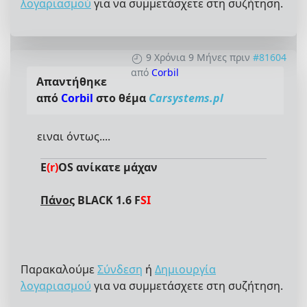
λογαριασμού
για να συμμετάσχετε στη συζήτηση.
9 Χρόνια 9 Μήνες πριν
#81604
από
Corbil
Απαντήθηκε
από
Corbil
στο θέμα
Carsystems.pl
ειναι όντως....
E
(r)
OS ανίκατε μάχαν
Πάνος
BLACK 1.6 F
SI
Παρακαλούμε
Σύνδεση
ή
Δημιουργία
λογαριασμού
για να συμμετάσχετε στη συζήτηση.